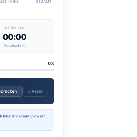
USE (MIN)
GESAMT
Ø PRO TAG
00:00
Durchschnitt
0%
Drucken
↺ Reset
h lokal in deinem Browser