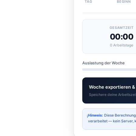
TAG
BEGINN
GESAMTZEIT
00:00
0 Arbeitstage
Auslastung der Woche
Woche exportieren & 
Speichere deine Arbeitszei
Hinweis:
Diese Berechnung d
ℹ
verarbeitet — kein Server